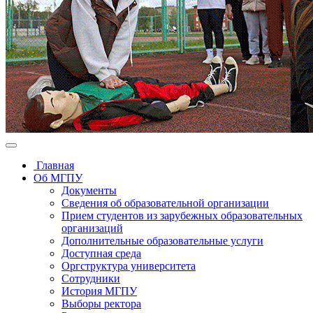
Главная
Об МГПУ
Документы
Сведения об образовательной организации
Прием студентов из зарубежных образовательных
организаций
Дополнительные образовательные услуги
Доступная среда
Оргструктура университета
Сотрудники
История МГПУ
Выборы ректора