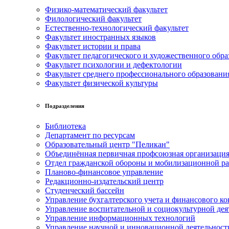
Физико-математический факультет
Филологический факультет
Естественно-технологический факультет
Факультет иностранных языков
Факультет истории и права
Факультет педагогического и художественного обра
Факультет психологии и дефектологии
Факультет среднего профессионального образовани
Факультет физической культуры
Подразделения
Библиотека
Департамент по ресурсам
Образовательный центр "Пеликан"
Объединённая первичная профсоюзная организац
Отдел гражданской обороны и мобилизационной р
Планово-финансовое управление
Редакционно-издательский центр
Студенческий бассейн
Управление бухгалтерского учета и финансового ко
Управление воспитательной и социокультурной дея
Управление информационных технологий
Управление научной и инновационной деятельност