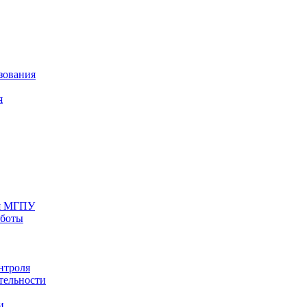
зования
я
ия МГПУ
аботы
нтроля
тельности
и