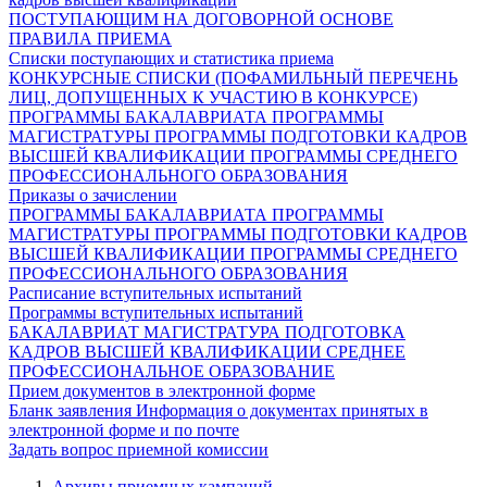
ПОСТУПАЮЩИМ НА ДОГОВОРНОЙ ОСНОВЕ
ПРАВИЛА ПРИЕМА
Списки поступающих и статистика приема
КОНКУРСНЫЕ СПИСКИ (ПОФАМИЛЬНЫЙ ПЕРЕЧЕНЬ
ЛИЦ, ДОПУЩЕННЫХ К УЧАСТИЮ В КОНКУРСЕ)
ПРОГРАММЫ БАКАЛАВРИАТА
ПРОГРАММЫ
МАГИСТРАТУРЫ
ПРОГРАММЫ ПОДГОТОВКИ КАДРОВ
ВЫСШЕЙ КВАЛИФИКАЦИИ
ПРОГРАММЫ СРЕДНЕГО
ПРОФЕССИОНАЛЬНОГО ОБРАЗОВАНИЯ
Приказы о зачислении
ПРОГРАММЫ БАКАЛАВРИАТА
ПРОГРАММЫ
МАГИСТРАТУРЫ
ПРОГРАММЫ ПОДГОТОВКИ КАДРОВ
ВЫСШЕЙ КВАЛИФИКАЦИИ
ПРОГРАММЫ СРЕДНЕГО
ПРОФЕССИОНАЛЬНОГО ОБРАЗОВАНИЯ
Расписание вступительных испытаний
Программы вступительных испытаний
БАКАЛАВРИАТ
МАГИСТРАТУРА
ПОДГОТОВКА
КАДРОВ ВЫСШЕЙ КВАЛИФИКАЦИИ
СРЕДНЕЕ
ПРОФЕССИОНАЛЬНОЕ ОБРАЗОВАНИЕ
Прием документов в электронной форме
Бланк заявления
Информация о документах принятых в
электронной форме и по почте
Задать вопрос приемной комиссии
Архивы приемных кампаний