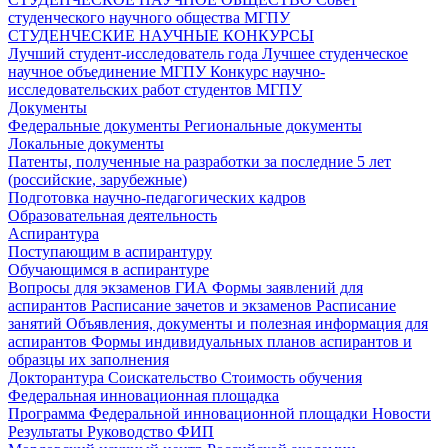
студенческого научного общества МГПУ
СТУДЕНЧЕСКИЕ НАУЧНЫЕ КОНКУРСЫ
Лучший студент-исследователь года
Лучшее студенческое
научное объединение МГПУ
Конкурс научно-
исследовательских работ студентов МГПУ
Документы
Федеральные документы
Региональные документы
Локальные документы
Патенты, полученные на разработки за последние 5 лет
(российские, зарубежные)
Подготовка научно-педагогических кадров
Образовательная деятельность
Аспирантура
Поступающим в аспирантуру
Обучающимся в аспирантуре
Вопросы для экзаменов
ГИА
Формы заявлений для
аспирантов
Расписание зачетов и экзаменов
Расписание
занятий
Объявления, документы и полезная информация для
аспирантов
Формы индивидуальных планов аспирантов и
образцы их заполнения
Докторантура
Соискательство
Стоимость обучения
Федеральная инновационная площадка
Программа Федеральной инновационной площадки
Новости
Результаты
Руководство ФИП