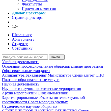
Факультеты
Приемная комиссия
Диалог с ректором
Страница ректора
12+
Школьнику
Абитуриенту
Студенту
Сотруднику
Найти...
Учебная деятельность
Основные профессиональные образовательные программы
Образовательные стандарты
Аспирантура
Бакалавриат
Магистратура
Специалитет
СПО
Платные образовательные услуги
Научная деятельность
Научные и научно-практические мероприятия
Архив мероприятий
Онлайн-выставки
Зарегистрированные объекты интеллектуальной
собственности
Совет молодых ученых
Студенческое научное общество
СТУДЕНЧЕСКОЕ НАУЧНОЕ ОБЩЕСТВО
Совет