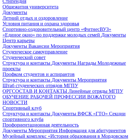
Стипендия
Общежития университета
Документы
Летний отдых и оздоровление
Условия питания и охрана здоровья
Спортивно-оздоровительный центр «ФитнесВУЗ»
«Единое окно» по поддержке молодых семей
Документы
Центр карьеры
Документы
Вакансии
Мероприятия
Студенческое самоуправление
Студенческий совет
Структура и контакты
Документы
Награды
Молодежные
проекты
Профком студентов и аспирантов
Структура и контакты
Документы
Мероприятия
Штаб студенческих отрядов МГПУ
ОРГСОСТАВ И КОНТАКТЫ
Линейные отряды МГПУ
ОБУЧЕНИЕ РАБОЧЕЙ ПРОФЕССИИ ВОЖАТОГО
НОВОСТИ
Спортивный клуб
Структура и контакты
Документы
ВФСК «ГТО»
Секции
спортивного клуба
Профориентационная деятельность
Документы
Мероприятия
Информация для абитуриентов
Музейный комплекс «История образования в Мордовском