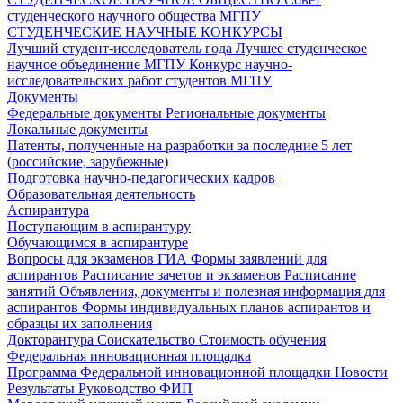
студенческого научного общества МГПУ
СТУДЕНЧЕСКИЕ НАУЧНЫЕ КОНКУРСЫ
Лучший студент-исследователь года
Лучшее студенческое
научное объединение МГПУ
Конкурс научно-
исследовательских работ студентов МГПУ
Документы
Федеральные документы
Региональные документы
Локальные документы
Патенты, полученные на разработки за последние 5 лет
(российские, зарубежные)
Подготовка научно-педагогических кадров
Образовательная деятельность
Аспирантура
Поступающим в аспирантуру
Обучающимся в аспирантуре
Вопросы для экзаменов
ГИА
Формы заявлений для
аспирантов
Расписание зачетов и экзаменов
Расписание
занятий
Объявления, документы и полезная информация для
аспирантов
Формы индивидуальных планов аспирантов и
образцы их заполнения
Докторантура
Соискательство
Стоимость обучения
Федеральная инновационная площадка
Программа Федеральной инновационной площадки
Новости
Результаты
Руководство ФИП