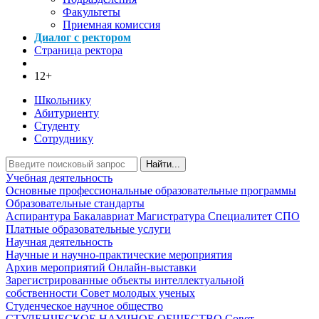
Факультеты
Приемная комиссия
Диалог с ректором
Страница ректора
12+
Школьнику
Абитуриенту
Студенту
Сотруднику
Найти...
Учебная деятельность
Основные профессиональные образовательные программы
Образовательные стандарты
Аспирантура
Бакалавриат
Магистратура
Специалитет
СПО
Платные образовательные услуги
Научная деятельность
Научные и научно-практические мероприятия
Архив мероприятий
Онлайн-выставки
Зарегистрированные объекты интеллектуальной
собственности
Совет молодых ученых
Студенческое научное общество
СТУДЕНЧЕСКОЕ НАУЧНОЕ ОБЩЕСТВО
Совет