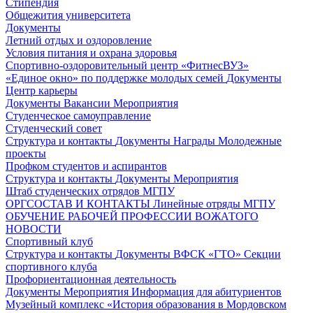
Стипендия
Общежития университета
Документы
Летний отдых и оздоровление
Условия питания и охрана здоровья
Спортивно-оздоровительный центр «ФитнесВУЗ»
«Единое окно» по поддержке молодых семей
Документы
Центр карьеры
Документы
Вакансии
Мероприятия
Студенческое самоуправление
Студенческий совет
Структура и контакты
Документы
Награды
Молодежные
проекты
Профком студентов и аспирантов
Структура и контакты
Документы
Мероприятия
Штаб студенческих отрядов МГПУ
ОРГСОСТАВ И КОНТАКТЫ
Линейные отряды МГПУ
ОБУЧЕНИЕ РАБОЧЕЙ ПРОФЕССИИ ВОЖАТОГО
НОВОСТИ
Спортивный клуб
Структура и контакты
Документы
ВФСК «ГТО»
Секции
спортивного клуба
Профориентационная деятельность
Документы
Мероприятия
Информация для абитуриентов
Музейный комплекс «История образования в Мордовском