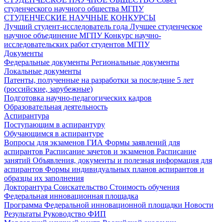
студенческого научного общества МГПУ
СТУДЕНЧЕСКИЕ НАУЧНЫЕ КОНКУРСЫ
Лучший студент-исследователь года
Лучшее студенческое
научное объединение МГПУ
Конкурс научно-
исследовательских работ студентов МГПУ
Документы
Федеральные документы
Региональные документы
Локальные документы
Патенты, полученные на разработки за последние 5 лет
(российские, зарубежные)
Подготовка научно-педагогических кадров
Образовательная деятельность
Аспирантура
Поступающим в аспирантуру
Обучающимся в аспирантуре
Вопросы для экзаменов
ГИА
Формы заявлений для
аспирантов
Расписание зачетов и экзаменов
Расписание
занятий
Объявления, документы и полезная информация для
аспирантов
Формы индивидуальных планов аспирантов и
образцы их заполнения
Докторантура
Соискательство
Стоимость обучения
Федеральная инновационная площадка
Программа Федеральной инновационной площадки
Новости
Результаты
Руководство ФИП