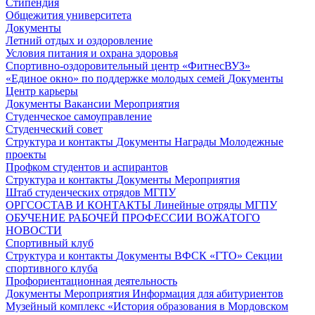
Стипендия
Общежития университета
Документы
Летний отдых и оздоровление
Условия питания и охрана здоровья
Спортивно-оздоровительный центр «ФитнесВУЗ»
«Единое окно» по поддержке молодых семей
Документы
Центр карьеры
Документы
Вакансии
Мероприятия
Студенческое самоуправление
Студенческий совет
Структура и контакты
Документы
Награды
Молодежные
проекты
Профком студентов и аспирантов
Структура и контакты
Документы
Мероприятия
Штаб студенческих отрядов МГПУ
ОРГСОСТАВ И КОНТАКТЫ
Линейные отряды МГПУ
ОБУЧЕНИЕ РАБОЧЕЙ ПРОФЕССИИ ВОЖАТОГО
НОВОСТИ
Спортивный клуб
Структура и контакты
Документы
ВФСК «ГТО»
Секции
спортивного клуба
Профориентационная деятельность
Документы
Мероприятия
Информация для абитуриентов
Музейный комплекс «История образования в Мордовском