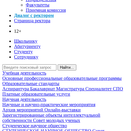
Факультеты
Приемная комиссия
Диалог с ректором
Страница ректора
12+
Школьнику
Абитуриенту
Студенту
Сотруднику
Найти...
Учебная деятельность
Основные профессиональные образовательные программы
Образовательные стандарты
Аспирантура
Бакалавриат
Магистратура
Специалитет
СПО
Платные образовательные услуги
Научная деятельность
Научные и научно-практические мероприятия
Архив мероприятий
Онлайн-выставки
Зарегистрированные объекты интеллектуальной
собственности
Совет молодых ученых
Студенческое научное общество
СТУДЕНЧЕСКОЕ НАУЧНОЕ ОБЩЕСТВО
Совет