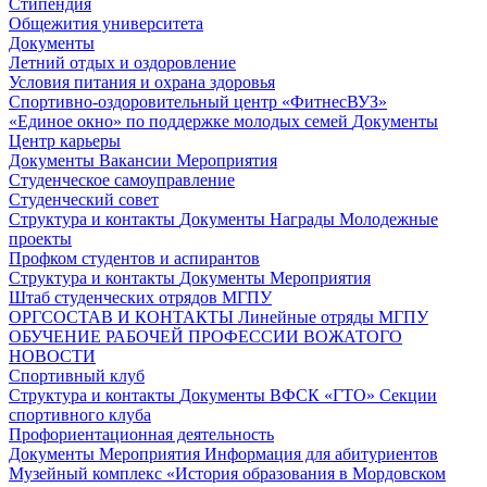
Стипендия
Общежития университета
Документы
Летний отдых и оздоровление
Условия питания и охрана здоровья
Спортивно-оздоровительный центр «ФитнесВУЗ»
«Единое окно» по поддержке молодых семей
Документы
Центр карьеры
Документы
Вакансии
Мероприятия
Студенческое самоуправление
Студенческий совет
Структура и контакты
Документы
Награды
Молодежные
проекты
Профком студентов и аспирантов
Структура и контакты
Документы
Мероприятия
Штаб студенческих отрядов МГПУ
ОРГСОСТАВ И КОНТАКТЫ
Линейные отряды МГПУ
ОБУЧЕНИЕ РАБОЧЕЙ ПРОФЕССИИ ВОЖАТОГО
НОВОСТИ
Спортивный клуб
Структура и контакты
Документы
ВФСК «ГТО»
Секции
спортивного клуба
Профориентационная деятельность
Документы
Мероприятия
Информация для абитуриентов
Музейный комплекс «История образования в Мордовском