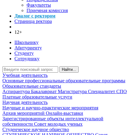
Факультеты
Приемная комиссия
Диалог с ректором
Страница ректора
12+
Школьнику
Абитуриенту
Студенту
Сотруднику
Найти...
Учебная деятельность
Основные профессиональные образовательные программы
Образовательные стандарты
Аспирантура
Бакалавриат
Магистратура
Специалитет
СПО
Платные образовательные услуги
Научная деятельность
Научные и научно-практические мероприятия
Архив мероприятий
Онлайн-выставки
Зарегистрированные объекты интеллектуальной
собственности
Совет молодых ученых
Студенческое научное общество
СТУДЕНЧЕСКОЕ НАУЧНОЕ ОБЩЕСТВО
Совет