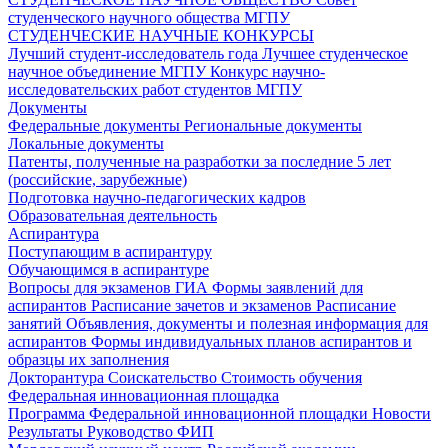
студенческого научного общества МГПУ
СТУДЕНЧЕСКИЕ НАУЧНЫЕ КОНКУРСЫ
Лучший студент-исследователь года
Лучшее студенческое
научное объединение МГПУ
Конкурс научно-
исследовательских работ студентов МГПУ
Документы
Федеральные документы
Региональные документы
Локальные документы
Патенты, полученные на разработки за последние 5 лет
(российские, зарубежные)
Подготовка научно-педагогических кадров
Образовательная деятельность
Аспирантура
Поступающим в аспирантуру
Обучающимся в аспирантуре
Вопросы для экзаменов
ГИА
Формы заявлений для
аспирантов
Расписание зачетов и экзаменов
Расписание
занятий
Объявления, документы и полезная информация для
аспирантов
Формы индивидуальных планов аспирантов и
образцы их заполнения
Докторантура
Соискательство
Стоимость обучения
Федеральная инновационная площадка
Программа Федеральной инновационной площадки
Новости
Результаты
Руководство ФИП