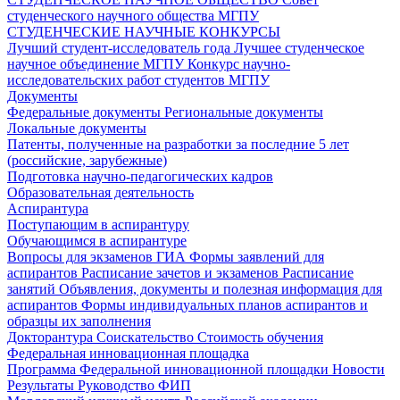
студенческого научного общества МГПУ
СТУДЕНЧЕСКИЕ НАУЧНЫЕ КОНКУРСЫ
Лучший студент-исследователь года
Лучшее студенческое
научное объединение МГПУ
Конкурс научно-
исследовательских работ студентов МГПУ
Документы
Федеральные документы
Региональные документы
Локальные документы
Патенты, полученные на разработки за последние 5 лет
(российские, зарубежные)
Подготовка научно-педагогических кадров
Образовательная деятельность
Аспирантура
Поступающим в аспирантуру
Обучающимся в аспирантуре
Вопросы для экзаменов
ГИА
Формы заявлений для
аспирантов
Расписание зачетов и экзаменов
Расписание
занятий
Объявления, документы и полезная информация для
аспирантов
Формы индивидуальных планов аспирантов и
образцы их заполнения
Докторантура
Соискательство
Стоимость обучения
Федеральная инновационная площадка
Программа Федеральной инновационной площадки
Новости
Результаты
Руководство ФИП