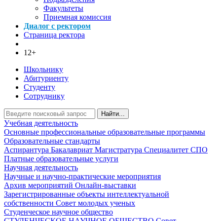
Факультеты
Приемная комиссия
Диалог с ректором
Страница ректора
12+
Школьнику
Абитуриенту
Студенту
Сотруднику
Найти...
Учебная деятельность
Основные профессиональные образовательные программы
Образовательные стандарты
Аспирантура
Бакалавриат
Магистратура
Специалитет
СПО
Платные образовательные услуги
Научная деятельность
Научные и научно-практические мероприятия
Архив мероприятий
Онлайн-выставки
Зарегистрированные объекты интеллектуальной
собственности
Совет молодых ученых
Студенческое научное общество
СТУДЕНЧЕСКОЕ НАУЧНОЕ ОБЩЕСТВО
Совет