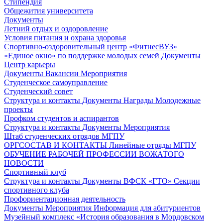
Стипендия
Общежития университета
Документы
Летний отдых и оздоровление
Условия питания и охрана здоровья
Спортивно-оздоровительный центр «ФитнесВУЗ»
«Единое окно» по поддержке молодых семей
Документы
Центр карьеры
Документы
Вакансии
Мероприятия
Студенческое самоуправление
Студенческий совет
Структура и контакты
Документы
Награды
Молодежные
проекты
Профком студентов и аспирантов
Структура и контакты
Документы
Мероприятия
Штаб студенческих отрядов МГПУ
ОРГСОСТАВ И КОНТАКТЫ
Линейные отряды МГПУ
ОБУЧЕНИЕ РАБОЧЕЙ ПРОФЕССИИ ВОЖАТОГО
НОВОСТИ
Спортивный клуб
Структура и контакты
Документы
ВФСК «ГТО»
Секции
спортивного клуба
Профориентационная деятельность
Документы
Мероприятия
Информация для абитуриентов
Музейный комплекс «История образования в Мордовском