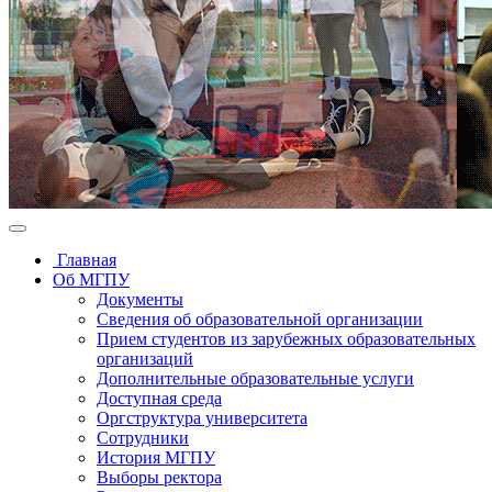
Главная
Об МГПУ
Документы
Сведения об образовательной организации
Прием студентов из зарубежных образовательных
организаций
Дополнительные образовательные услуги
Доступная среда
Оргструктура университета
Сотрудники
История МГПУ
Выборы ректора