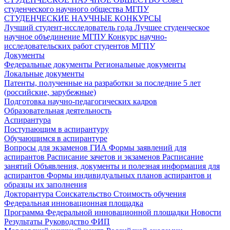
студенческого научного общества МГПУ
СТУДЕНЧЕСКИЕ НАУЧНЫЕ КОНКУРСЫ
Лучший студент-исследователь года
Лучшее студенческое
научное объединение МГПУ
Конкурс научно-
исследовательских работ студентов МГПУ
Документы
Федеральные документы
Региональные документы
Локальные документы
Патенты, полученные на разработки за последние 5 лет
(российские, зарубежные)
Подготовка научно-педагогических кадров
Образовательная деятельность
Аспирантура
Поступающим в аспирантуру
Обучающимся в аспирантуре
Вопросы для экзаменов
ГИА
Формы заявлений для
аспирантов
Расписание зачетов и экзаменов
Расписание
занятий
Объявления, документы и полезная информация для
аспирантов
Формы индивидуальных планов аспирантов и
образцы их заполнения
Докторантура
Соискательство
Стоимость обучения
Федеральная инновационная площадка
Программа Федеральной инновационной площадки
Новости
Результаты
Руководство ФИП