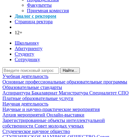
Факультеты
Приемная комиссия
Диалог с ректором
Страница ректора
12+
Школьнику
Абитуриенту
Студенту
Сотруднику
Найти...
Учебная деятельность
Основные профессиональные образовательные программы
Образовательные стандарты
Аспирантура
Бакалавриат
Магистратура
Специалитет
СПО
Платные образовательные услуги
Научная деятельность
Научные и научно-практические мероприятия
Архив мероприятий
Онлайн-выставки
Зарегистрированные объекты интеллектуальной
собственности
Совет молодых ученых
Студенческое научное общество
СТУДЕНЧЕСКОЕ НАУЧНОЕ ОБЩЕСТВО
Совет