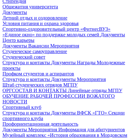
Стипендия
Общежития университета
Документы
Летний отдых и оздоровление
Условия питания и охрана здоровья
Спортивно-оздоровительный центр «ФитнесВУЗ»
«Единое окно» по поддержке молодых семей
Документы
Центр карьеры
Документы
Вакансии
Мероприятия
Студенческое самоуправление
Студенческий совет
Структура и контакты
Документы
Награды
Молодежные
проекты
Профком студентов и аспирантов
Структура и контакты
Документы
Мероприятия
Штаб студенческих отрядов МГПУ
ОРГСОСТАВ И КОНТАКТЫ
Линейные отряды МГПУ
ОБУЧЕНИЕ РАБОЧЕЙ ПРОФЕССИИ ВОЖАТОГО
НОВОСТИ
Спортивный клуб
Структура и контакты
Документы
ВФСК «ГТО»
Секции
спортивного клуба
Профориентационная деятельность
Документы
Мероприятия
Информация для абитуриентов
Музейный комплекс «История образования в Мордовском