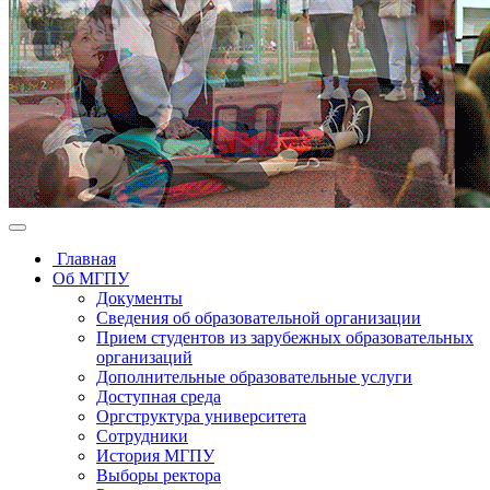
Главная
Об МГПУ
Документы
Сведения об образовательной организации
Прием студентов из зарубежных образовательных
организаций
Дополнительные образовательные услуги
Доступная среда
Оргструктура университета
Сотрудники
История МГПУ
Выборы ректора