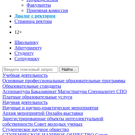
Факультеты
Приемная комиссия
Диалог с ректором
Страница ректора
12+
Школьнику
Абитуриенту
Студенту
Сотруднику
Найти...
Учебная деятельность
Основные профессиональные образовательные программы
Образовательные стандарты
Аспирантура
Бакалавриат
Магистратура
Специалитет
СПО
Платные образовательные услуги
Научная деятельность
Научные и научно-практические мероприятия
Архив мероприятий
Онлайн-выставки
Зарегистрированные объекты интеллектуальной
собственности
Совет молодых ученых
Студенческое научное общество
СТУДЕНЧЕСКОЕ НАУЧНОЕ ОБЩЕСТВО
Совет