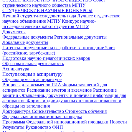
студенческого научного общества МГПУ
СТУДЕНЧЕСКИЕ НАУЧНЫЕ КОНКУРСЫ
Лучший студент-исследователь года
Лучшее студенческое
научное объединение МГПУ
Конкурс научно-
исследовательских работ студентов МГПУ
Документы
Федеральные документы
Региональные документы
Локальные документы
Патенты, полученные на разработки за последние 5 лет
(российские, зарубежные)
Подготовка научно-педагогических кадров
Образовательная деятельность
Аспирантура
Поступающим в аспирантуру
Обучающимся в аспирантуре
Вопросы для экзаменов
ГИА
Формы заявлений для
аспирантов
Расписание зачетов и экзаменов
Расписание
занятий
Объявления, документы и полезная информация для
аспирантов
Формы индивидуальных планов аспирантов и
образцы их заполнения
Докторантура
Соискательство
Стоимость обучения
Федеральная инновационная площадка
Программа Федеральной инновационной площадки
Новости
Результаты
Руководство ФИП