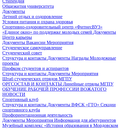
Стипендия
Общежития университета
Документы
Летний отдых и оздоровление
Условия питания и охрана здоровья
Спортивно-оздоровительный центр «ФитнесВУЗ»
«Единое окно» по поддержке молодых семей
Документы
Центр карьеры
Документы
Вакансии
Мероприятия
Студенческое самоуправление
Студенческий совет
Структура и контакты
Документы
Награды
Молодежные
проекты
Профком студентов и аспирантов
Структура и контакты
Документы
Мероприятия
Штаб студенческих отрядов МГПУ
ОРГСОСТАВ И КОНТАКТЫ
Линейные отряды МГПУ
ОБУЧЕНИЕ РАБОЧЕЙ ПРОФЕССИИ ВОЖАТОГО
НОВОСТИ
Спортивный клуб
Структура и контакты
Документы
ВФСК «ГТО»
Секции
спортивного клуба
Профориентационная деятельность
Документы
Мероприятия
Информация для абитуриентов
Музейный комплекс «История образования в Мордовском